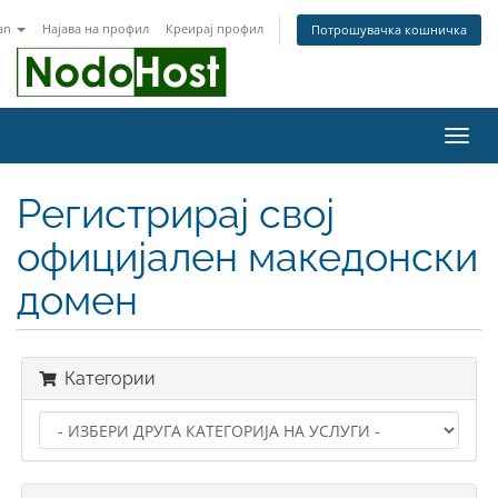
an
Најава на профил
Креирај профил
Потрошувачка кошничка
Вклу
ја
нави
Регистрирај свој
официјален македонски
домен
Категории