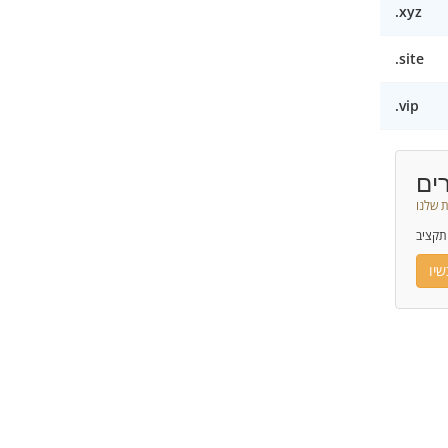
.xyz
.site
.vip
ים
 שלנו
תקציב
יו