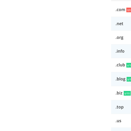
.com
חם
.net
.org
.info
.club
דש
.blog
דש
.biz
חדש
.top
.us